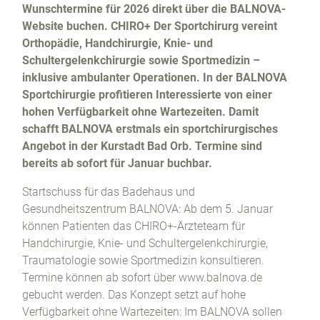
Tennis
Bad Orb
Wunschtermine für 2026 direkt über die BALNOVA-
Yoga
Website buchen. CHIRO+ Der Sportchirurg vereint
Karriere
Orthopädie, Handchirurgie, Knie- und
Schultergelenkchirurgie sowie Sportmedizin –
inklusive ambulanter Operationen. In der BALNOVA
Sportchirurgie profitieren Interessierte von einer
hohen Verfügbarkeit ohne Wartezeiten. Damit
schafft BALNOVA erstmals ein sportchirurgisches
Angebot in der Kurstadt Bad Orb. Termine sind
bereits ab sofort für Januar buchbar.
Startschuss für das Badehaus und
Gesundheitszentrum BALNOVA: Ab dem 5. Januar
können Patienten das CHIRO+-Ärzteteam für
Handchirurgie, Knie- und Schultergelenkchirurgie,
Traumatologie sowie Sportmedizin konsultieren.
Termine können ab sofort über www.balnova.de
gebucht werden. Das Konzept setzt auf hohe
Verfügbarkeit ohne Wartezeiten: Im BALNOVA sollen