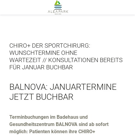
ABOUT
CHIRO+ DER SPORTCHIRURG:
MEDICAL
Parkregeln
WUNSCHTERMINE OHNE
FOOD
BALNOVA
WARTEZEIT // KONSULTATIONEN BEREITS
Kneippregeln
SPORTS
BOTANICA
FÜR JANUAR BUCHBAR
CURA SILVA
RESORT
Aerial Yoga
LINAS
MEHR
E-
TAPATA
BALNOVA: JANUARTERMINE
ALEA
Mountainbike
BOOKING
FOGO
JETZT BUCHBAR
Gutscheine
Golf
ALEA
EN
Minigolf
SCHOOL
DE
Terminbuchungen im Badehaus und
PADEL
ALEA
Gesundheitszentrum BALNOVA sind ab sofort
QiGong
RESORT
möglich: Patienten können ihre CHIRO+